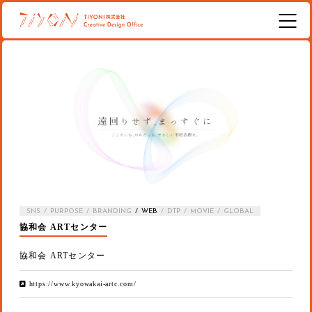
SNS
PURPOSE
BRANDING
WEB
DTP
MOVIE
GLOBAL
協和会 ARTセンター
協和会 ARTセンター
https://www.kyowakai-artc.com/