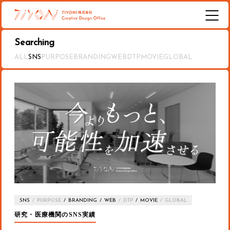
Searching
ALL
SNS
PURPOSE
BRANDING
WEB
DTP
MOVIE
GLOBAL
SNS
PURPOSE
BRANDING
WEB
DTP
MOVIE
GLOBAL
研究・医療機関のSNS実績